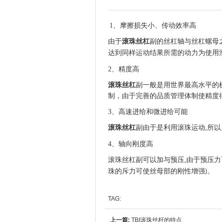
1
、摩擦损失小、传动效率高
由于
滚珠丝杠
副的丝杠轴与丝杠螺母
达到同样运动结果所需的动力为使用
2
、精度高
滚珠丝杠
副一般是用世界最高水平的
制，由于完善的品质管理体制使精度
3
、高速进给和微进给可能
滚珠丝杠
副由于是利用滚珠运动
,
所以
4
、轴向刚度高
滚珠丝杠副可以加与预压
,
由于预压力
珠的斥力可使丝母部的刚性增强
。
)
TAG:
上一篇:
TBI滚珠丝杆的特点