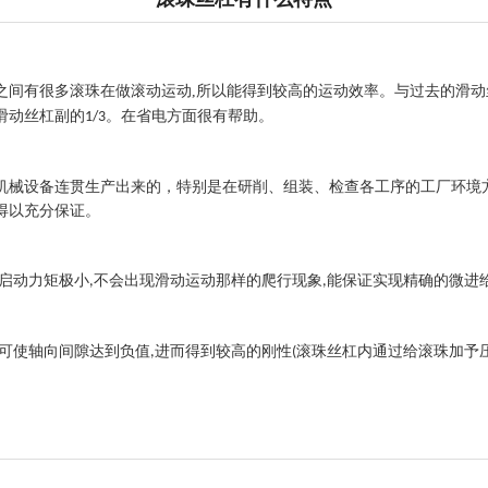
之间有很多滚珠在做滚动运动
,
所以能得到较高的运动效率。与过去的滑动
滑动丝杠副的
。在省电方面很有帮助。
1/3
机械设备连贯生产出来的，特别是在研削、组装、检查各工序的工厂环境
得以充分保证。
启动力矩极小
不会出现滑动运动那样的爬行现象
能保证实现精确的微进
,
,
可使轴向间隙达到负值
进而得到较高的刚性
滚珠丝杠内通过给滚珠加予
,
(