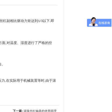
丝杠副相比驱动力矩达到
以下
即
1/3
,
方面
,
对温度、湿度进行了严格的控
给。
压力
在实际用于机械装置等时
由于滚
,
,
下一篇:
滚珠丝杠轴承的使用原理