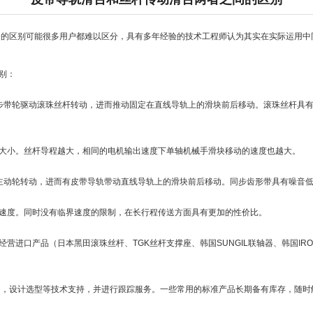
的区别可能很多用户都难以区分，具有多年经验的技术工程师认为其实在实际运用中
别：
步带轮驱动滚珠丝杆转动，进而推动固定在直线导轨上的滑块前后移动。滚珠丝杆具
大小。丝杆导程越大，相同的电机输出速度下单轴机械手滑块移动的速度也越大。
主动轮转动，进而有皮带导轨带动直线导轨上的滑块前后移动。同步齿形带具有噪音
速度。同时没有临界速度的限制，在长行程传送方面具有更加的性价比。
营进口产品（日本黑田滚珠丝杆、TGK丝杆支撑座、韩国SUNGIL联轴器、韩国IRO
，设计选型等技术支持，并进行跟踪服务。一些常用的标准产品长期备有库存，随时