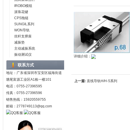
IROBO模组
滚珠花键
CPS拖链
SUNGIL系列
WON导轨
丝杆支撑座
减振垫
主动减振系统
振动测试仪
详细介绍：
联系方式
地址：广东省深圳市宝安区福海街道
塘尾富源工业区A1栋一楼101
上一篇:
直线导轨H/H-S系列
电话：0755-27396595
传真：0755-27396596
销售热线：15920559755
邮箱：2778749113@qq.com